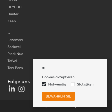
GEOX
HEYDUDE
Hunter
Keen
..
Lazamani
Sockwell
Piedi Nudi
Tofvel
*
Toni Pons
Cookies akzeptieren
Folge uns
Notwendig
Statistiken
© Hooijer Footwear Group