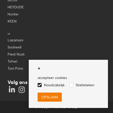
GEOX
HEYDUDE
Hunter
KEEN
..
Lazamani
Sockwell
Piedi Nudi
Tofvel
*
Toni Pons
accepteer cookies
Volg ons
Noodzakelijk
Statistieken
© Hooijer Footwear Group